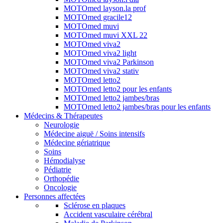
MOTOmed layson.la prof
MOTOmed gracile12
MOTOmed muvi
MOTOmed muvi XXL 22
MOTOmed viva2
MOTOmed viva2 light
MOTOmed viva2 Parkinson
MOTOmed viva2 stativ
MOTOmed letto2
MOTOmed letto2 pour les enfants
MOTOmed letto2 jambes/bras
MOTOmed letto2 jambes/bras pour les enfants
Médecins & Thérapeutes
Neurologie
Médecine aiguë / Soins intensifs
Médecine gériatrique
Soins
Hémodialyse
Pédiatrie
Orthopédie
Oncologie
Personnes affectées
Sclérose en plaques
Accident vasculaire cérébral