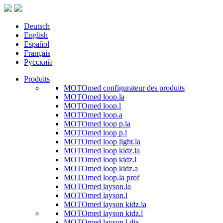
Deutsch
English
Español
Français
Русский
Produits
MOTOmed configurateur des produits
MOTOmed loop.la
MOTOmed loop.l
MOTOmed loop.a
MOTOmed loop p.la
MOTOmed loop p.l
MOTOmed loop light.la
MOTOmed loop kidz.la
MOTOmed loop kidz.l
MOTOmed loop kidz.a
MOTOmed loop.la prof
MOTOmed layson.la
MOTOmed layson.l
MOTOmed layson kidz.la
MOTOmed layson kidz.l
MOTOmed layson.l dia