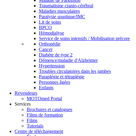
Maladie de Parkinson
Traumatisme cranio-cérébral
Maladies musculaires
Paralysie spastique/IMC
Lit de soins
BPCO
Hémodialyse
Service de soins intensifs / Mobilisation précore
Orthopédie
Cancer
Diabète de type 2
Démence/maladie d'Alzheimer
Hypertension
Troubles circulatoires dans les jambes
Paraplégie et tétraplégie
Personnes âgées
Enfants
Revendeurs
MOTOmed Portal
Services
Brochures et catalogues
Films de formation
Films
Tutorials
Centre de téléchargement