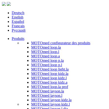
Deutsch
English
Español
Français
Русский
Produits
MOTOmed configurateur des produits
MOTOmed loop.la
MOTOmed loop.l
MOTOmed loop.a
MOTOmed loop p.la
MOTOmed loop p.l
MOTOmed loop light.la
MOTOmed loop kidz.la
MOTOmed loop kidz.l
MOTOmed loop kidz.a
MOTOmed loop.la prof
MOTOmed layson.la
MOTOmed layson.l
MOTOmed layson kidz.la
MOTOmed layson kidz.l
MOTOmed layson.l dia