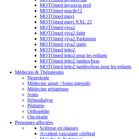
MOTOmed layson.la prof
MOTOmed gracile12
MOTOmed muvi
MOTOmed muvi XXL 22
MOTOmed viva2
MOTOmed viva2 light
MOTOmed viva2 Parkinson
MOTOmed viva2 stativ
MOTOmed letto2
MOTOmed letto2 pour les enfants
MOTOmed letto2 jambes/bras
MOTOmed letto2 jambes/bras pour les enfants
Médecins & Thérapeutes
Neurologie
Médecine aiguë / Soins intensifs
Médecine gériatrique
Soins
Hémodialyse
Pédiatrie
Orthopédie
Oncologie
Personnes affectées
Sclérose en plaques
Accident vasculaire cérébral