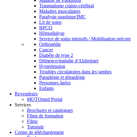
Maladie de Parkinson
Traumatisme cranio-cérébral
Maladies musculaires
Paralysie spastique/IMC
Lit de soins
BPCO
Hémodialyse
Service de soins intensifs / Mobilisation précore
Orthopédie
Cancer
Diabète de type 2
Démence/maladie d'Alzheimer
Hypertension
Troubles circulatoires dans les jambes
Paraplégie et tétraplégie
Personnes âgées
Enfants
Revendeurs
MOTOmed Portal
Services
Brochures et catalogues
Films de formation
Films
Tutorials
Centre de téléchargement