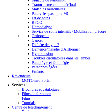
Maladie de Parkinson
Traumatisme cranio-cérébral
Maladies musculaires
Paralysie spastique/IMC
Lit de soins
BPCO
Hémodialyse
Service de soins intensifs / Mobilisation précore
Orthopédie
Cancer
Diabète de type 2
Démence/maladie d'Alzheimer
Hypertension
Troubles circulatoires dans les jambes
Paraplégie et tétraplégie
Personnes âgées
Enfants
Revendeurs
MOTOmed Portal
Services
Brochures et catalogues
Films de formation
Films
Tutorials
Centre de téléchargement