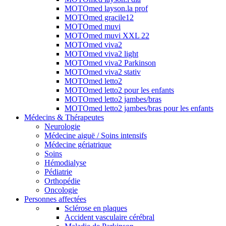
MOTOmed layson.la prof
MOTOmed gracile12
MOTOmed muvi
MOTOmed muvi XXL 22
MOTOmed viva2
MOTOmed viva2 light
MOTOmed viva2 Parkinson
MOTOmed viva2 stativ
MOTOmed letto2
MOTOmed letto2 pour les enfants
MOTOmed letto2 jambes/bras
MOTOmed letto2 jambes/bras pour les enfants
Médecins & Thérapeutes
Neurologie
Médecine aiguë / Soins intensifs
Médecine gériatrique
Soins
Hémodialyse
Pédiatrie
Orthopédie
Oncologie
Personnes affectées
Sclérose en plaques
Accident vasculaire cérébral