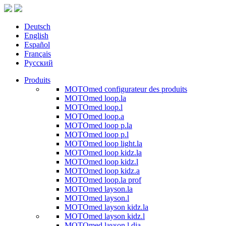
Deutsch
English
Español
Français
Русский
Produits
MOTOmed configurateur des produits
MOTOmed loop.la
MOTOmed loop.l
MOTOmed loop.a
MOTOmed loop p.la
MOTOmed loop p.l
MOTOmed loop light.la
MOTOmed loop kidz.la
MOTOmed loop kidz.l
MOTOmed loop kidz.a
MOTOmed loop.la prof
MOTOmed layson.la
MOTOmed layson.l
MOTOmed layson kidz.la
MOTOmed layson kidz.l
MOTOmed layson.l dia