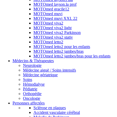
MOTOmed layson.la prof
MOTOmed gracile12
MOTOmed muvi
MOTOmed muvi XXL 22
MOTOmed viva2
MOTOmed viva2 light
MOTOmed viva2 Parkinson
MOTOmed viva2 stativ
MOTOmed letto2
MOTOmed letto2 pour les enfants
MOTOmed letto2 jambes/bras
MOTOmed letto2 jambes/bras pour les enfants
Médecins & Thérapeutes
Neurologie
Médecine aiguë / Soins intensifs
Médecine gériatrique
Soins
Hémodialyse
Pédiatrie
Orthopédie
Oncologie
Personnes affectées
Sclérose en plaques
Accident vasculaire cérébral