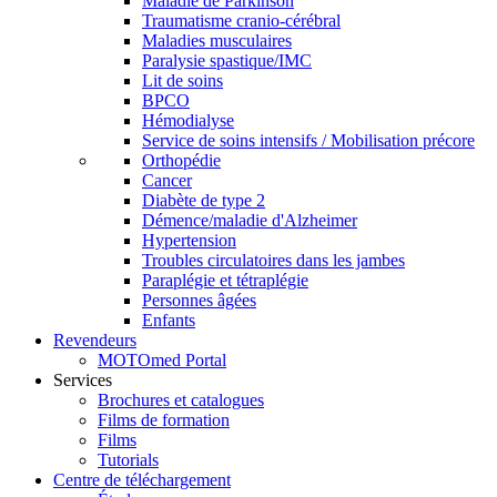
Maladie de Parkinson
Traumatisme cranio-cérébral
Maladies musculaires
Paralysie spastique/IMC
Lit de soins
BPCO
Hémodialyse
Service de soins intensifs / Mobilisation précore
Orthopédie
Cancer
Diabète de type 2
Démence/maladie d'Alzheimer
Hypertension
Troubles circulatoires dans les jambes
Paraplégie et tétraplégie
Personnes âgées
Enfants
Revendeurs
MOTOmed Portal
Services
Brochures et catalogues
Films de formation
Films
Tutorials
Centre de téléchargement