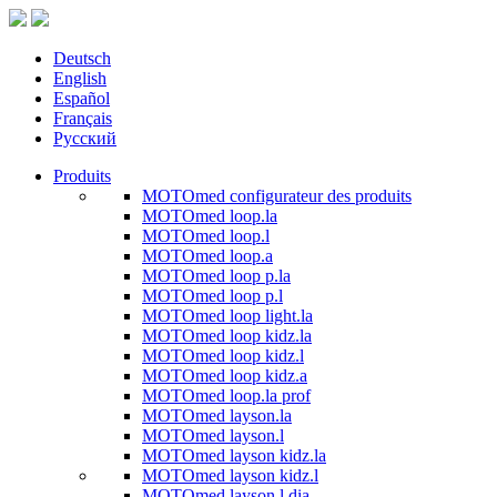
Deutsch
English
Español
Français
Русский
Produits
MOTOmed configurateur des produits
MOTOmed loop.la
MOTOmed loop.l
MOTOmed loop.a
MOTOmed loop p.la
MOTOmed loop p.l
MOTOmed loop light.la
MOTOmed loop kidz.la
MOTOmed loop kidz.l
MOTOmed loop kidz.a
MOTOmed loop.la prof
MOTOmed layson.la
MOTOmed layson.l
MOTOmed layson kidz.la
MOTOmed layson kidz.l
MOTOmed layson.l dia