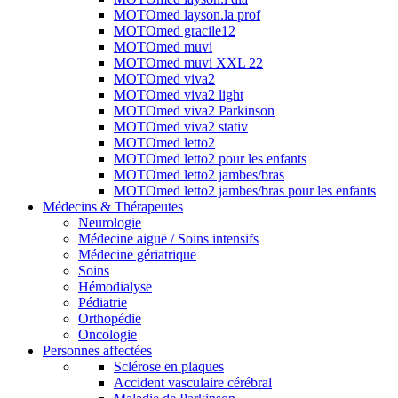
MOTOmed layson.la prof
MOTOmed gracile12
MOTOmed muvi
MOTOmed muvi XXL 22
MOTOmed viva2
MOTOmed viva2 light
MOTOmed viva2 Parkinson
MOTOmed viva2 stativ
MOTOmed letto2
MOTOmed letto2 pour les enfants
MOTOmed letto2 jambes/bras
MOTOmed letto2 jambes/bras pour les enfants
Médecins & Thérapeutes
Neurologie
Médecine aiguë / Soins intensifs
Médecine gériatrique
Soins
Hémodialyse
Pédiatrie
Orthopédie
Oncologie
Personnes affectées
Sclérose en plaques
Accident vasculaire cérébral