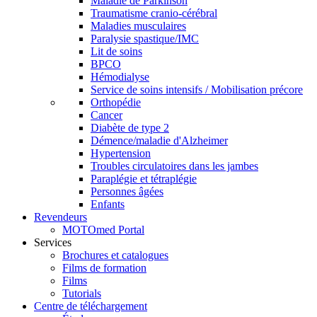
Maladie de Parkinson
Traumatisme cranio-cérébral
Maladies musculaires
Paralysie spastique/IMC
Lit de soins
BPCO
Hémodialyse
Service de soins intensifs / Mobilisation précore
Orthopédie
Cancer
Diabète de type 2
Démence/maladie d'Alzheimer
Hypertension
Troubles circulatoires dans les jambes
Paraplégie et tétraplégie
Personnes âgées
Enfants
Revendeurs
MOTOmed Portal
Services
Brochures et catalogues
Films de formation
Films
Tutorials
Centre de téléchargement