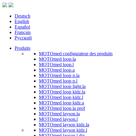
Deutsch
English
Español
Français
Русский
Produits
MOTOmed configurateur des produits
MOTOmed loop.la
MOTOmed loop.l
MOTOmed loop.a
MOTOmed loop p.la
MOTOmed loop p.l
MOTOmed loop light.la
MOTOmed loop kidz.la
MOTOmed loop kidz.l
MOTOmed loop kidz.a
MOTOmed loop.la prof
MOTOmed layson.la
MOTOmed layson.l
MOTOmed layson kidz.la
MOTOmed layson kidz.l
MOTOmed layson.l dia