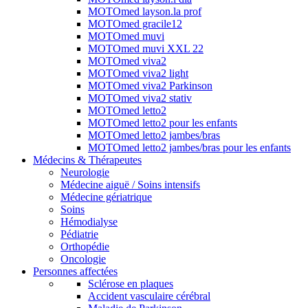
MOTOmed layson.la prof
MOTOmed gracile12
MOTOmed muvi
MOTOmed muvi XXL 22
MOTOmed viva2
MOTOmed viva2 light
MOTOmed viva2 Parkinson
MOTOmed viva2 stativ
MOTOmed letto2
MOTOmed letto2 pour les enfants
MOTOmed letto2 jambes/bras
MOTOmed letto2 jambes/bras pour les enfants
Médecins & Thérapeutes
Neurologie
Médecine aiguë / Soins intensifs
Médecine gériatrique
Soins
Hémodialyse
Pédiatrie
Orthopédie
Oncologie
Personnes affectées
Sclérose en plaques
Accident vasculaire cérébral