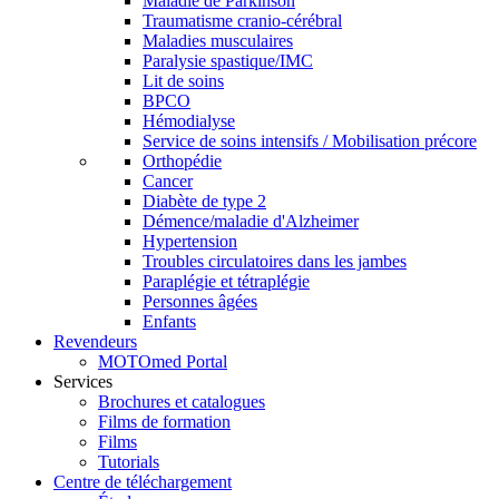
Maladie de Parkinson
Traumatisme cranio-cérébral
Maladies musculaires
Paralysie spastique/IMC
Lit de soins
BPCO
Hémodialyse
Service de soins intensifs / Mobilisation précore
Orthopédie
Cancer
Diabète de type 2
Démence/maladie d'Alzheimer
Hypertension
Troubles circulatoires dans les jambes
Paraplégie et tétraplégie
Personnes âgées
Enfants
Revendeurs
MOTOmed Portal
Services
Brochures et catalogues
Films de formation
Films
Tutorials
Centre de téléchargement