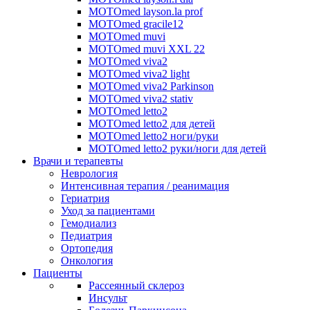
MOTOmed layson.la prof
MOTOmed gracile12
MOTOmed muvi
MOTOmed muvi XXL 22
MOTOmed viva2
MOTOmed viva2 light
MOTOmed viva2 Parkinson
MOTOmed viva2 stativ
MOTOmed letto2
MOTOmed letto2 для детей
MOTOmed letto2 ноги/руки
MOTOmed letto2 руки/ноги для детей
Врачи и терапевты
Неврология
Интенсивная терапия / реанимация
Гериатрия
Уход за пациентами
Гемодиализ
Педиатрия
Ортопедия
Онкология
Пациенты
Рассеянный склероз
Инсульт