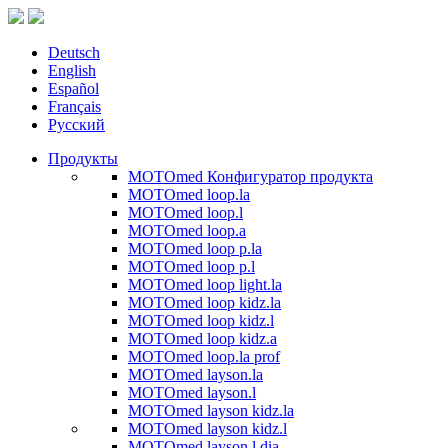
Deutsch
English
Español
Français
Русский
Продукты
MOTOmed Конфигуратор продукта
MOTOmed loop.la
MOTOmed loop.l
MOTOmed loop.a
MOTOmed loop p.la
MOTOmed loop p.l
MOTOmed loop light.la
MOTOmed loop kidz.la
MOTOmed loop kidz.l
MOTOmed loop kidz.a
MOTOmed loop.la prof
MOTOmed layson.la
MOTOmed layson.l
MOTOmed layson kidz.la
MOTOmed layson kidz.l
MOTOmed layson.l dia