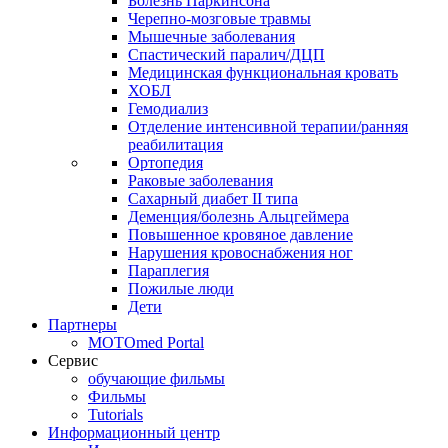
Болезнь Паркинсона
Черепно-мозговые травмы
Мышечные заболевания
Спастический паралич/ДЦП
Медицинская функциональная кровать
ХОБЛ
Гемодиализ
Отделение интенсивной терапии/ранняя
реабилитация
Ортопедия
Раковые заболевания
Сахарный диабет II типа
Деменция/болезнь Альцгеймера
Повышенное кровяное давление
Нарушения кровоснабжения ног
Параплегия
Пожилые люди
Дети
Партнеры
MOTOmed Portal
Сервис
обучающие фильмы
Фильмы
Tutorials
Информационный центр