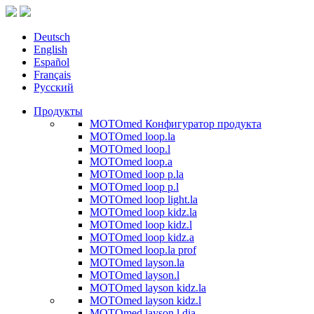
Deutsch
English
Español
Français
Русский
Продукты
MOTOmed Конфигуратор продукта
MOTOmed loop.la
MOTOmed loop.l
MOTOmed loop.a
MOTOmed loop p.la
MOTOmed loop p.l
MOTOmed loop light.la
MOTOmed loop kidz.la
MOTOmed loop kidz.l
MOTOmed loop kidz.a
MOTOmed loop.la prof
MOTOmed layson.la
MOTOmed layson.l
MOTOmed layson kidz.la
MOTOmed layson kidz.l
MOTOmed layson.l dia