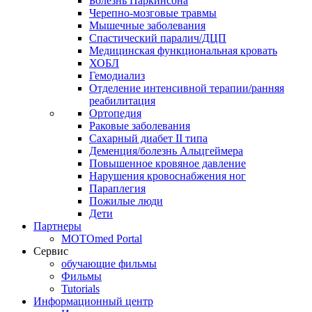
Болезнь Паркинсона
Черепно-мозговые травмы
Мышечные заболевания
Спастический паралич/ДЦП
Медицинская функциональная кровать
ХОБЛ
Гемодиализ
Отделение интенсивной терапии/ранняя
реабилитация
Ортопедия
Раковые заболевания
Сахарный диабет II типа
Деменция/болезнь Альцгеймера
Повышенное кровяное давление
Нарушения кровоснабжения ног
Параплегия
Пожилые люди
Дети
Партнеры
MOTOmed Portal
Сервис
обучающие фильмы
Фильмы
Tutorials
Информационный центр