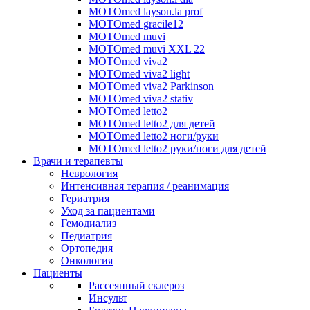
MOTOmed layson.la prof
MOTOmed gracile12
MOTOmed muvi
MOTOmed muvi XXL 22
MOTOmed viva2
MOTOmed viva2 light
MOTOmed viva2 Parkinson
MOTOmed viva2 stativ
MOTOmed letto2
MOTOmed letto2 для детей
MOTOmed letto2 ноги/руки
MOTOmed letto2 руки/ноги для детей
Врачи и терапевты
Неврология
Интенсивная терапия / реанимация
Гериатрия
Уход за пациентами
Гемодиализ
Педиатрия
Ортопедия
Онкология
Пациенты
Рассеянный склероз
Инсульт