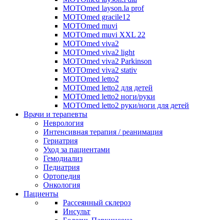
MOTOmed layson.la prof
MOTOmed gracile12
MOTOmed muvi
MOTOmed muvi XXL 22
MOTOmed viva2
MOTOmed viva2 light
MOTOmed viva2 Parkinson
MOTOmed viva2 stativ
MOTOmed letto2
MOTOmed letto2 для детей
MOTOmed letto2 ноги/руки
MOTOmed letto2 руки/ноги для детей
Врачи и терапевты
Неврология
Интенсивная терапия / реанимация
Гериатрия
Уход за пациентами
Гемодиализ
Педиатрия
Ортопедия
Онкология
Пациенты
Рассеянный склероз
Инсульт