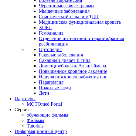
Болезнь Паркинсона
Черепно-мозговые травмы
Мышечные заболевания
Спастический паралич/ДЦП
Медицинская функциональная кровать
ХОБЛ
Гемодиализ
Отделение интенсивной терапии/ранняя
реабилитация
Ортопедия
Раковые заболевания
Сахарный диабет II типа
Деменция/болезнь Альцгеймера
Повышенное кровяное давление
Нарушения кровоснабжения ног
Параплегия
Пожилые люди
Дети
Партнеры
MOTOmed Portal
Сервис
обучающие фильмы
Фильмы
Tutorials
Информационный центр