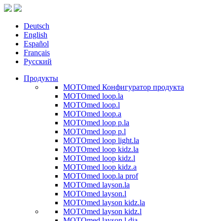
Deutsch
English
Español
Français
Русский
Продукты
MOTOmed Конфигуратор продукта
MOTOmed loop.la
MOTOmed loop.l
MOTOmed loop.a
MOTOmed loop p.la
MOTOmed loop p.l
MOTOmed loop light.la
MOTOmed loop kidz.la
MOTOmed loop kidz.l
MOTOmed loop kidz.a
MOTOmed loop.la prof
MOTOmed layson.la
MOTOmed layson.l
MOTOmed layson kidz.la
MOTOmed layson kidz.l
MOTOmed layson.l dia