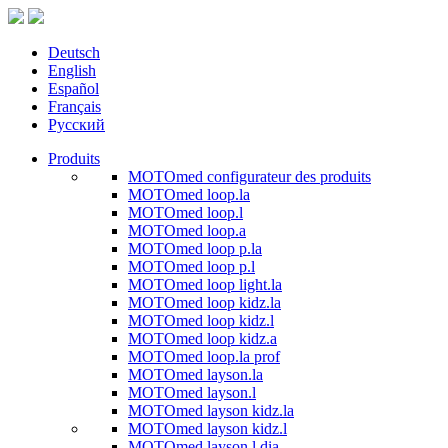
Deutsch
English
Español
Français
Русский
Produits
MOTOmed configurateur des produits
MOTOmed loop.la
MOTOmed loop.l
MOTOmed loop.a
MOTOmed loop p.la
MOTOmed loop p.l
MOTOmed loop light.la
MOTOmed loop kidz.la
MOTOmed loop kidz.l
MOTOmed loop kidz.a
MOTOmed loop.la prof
MOTOmed layson.la
MOTOmed layson.l
MOTOmed layson kidz.la
MOTOmed layson kidz.l
MOTOmed layson.l dia