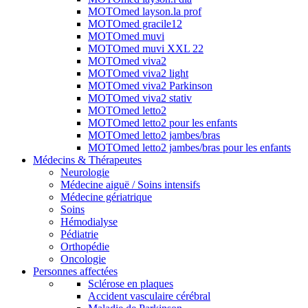
MOTOmed layson.la prof
MOTOmed gracile12
MOTOmed muvi
MOTOmed muvi XXL 22
MOTOmed viva2
MOTOmed viva2 light
MOTOmed viva2 Parkinson
MOTOmed viva2 stativ
MOTOmed letto2
MOTOmed letto2 pour les enfants
MOTOmed letto2 jambes/bras
MOTOmed letto2 jambes/bras pour les enfants
Médecins & Thérapeutes
Neurologie
Médecine aiguë / Soins intensifs
Médecine gériatrique
Soins
Hémodialyse
Pédiatrie
Orthopédie
Oncologie
Personnes affectées
Sclérose en plaques
Accident vasculaire cérébral