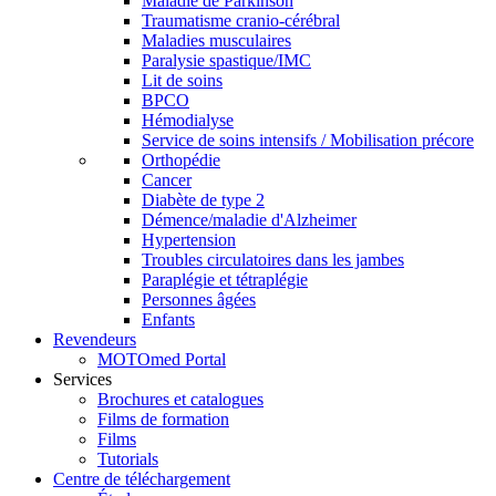
Maladie de Parkinson
Traumatisme cranio-cérébral
Maladies musculaires
Paralysie spastique/IMC
Lit de soins
BPCO
Hémodialyse
Service de soins intensifs / Mobilisation précore
Orthopédie
Cancer
Diabète de type 2
Démence/maladie d'Alzheimer
Hypertension
Troubles circulatoires dans les jambes
Paraplégie et tétraplégie
Personnes âgées
Enfants
Revendeurs
MOTOmed Portal
Services
Brochures et catalogues
Films de formation
Films
Tutorials
Centre de téléchargement