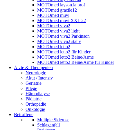
MOTOmed layson.la prof
MOTOmed gracile12
MOTOmed muvi
MOTOmed muvi XXL 22
MOTOmed viva2
MOTOmed viva2 light
MOTOmed viva2 Parkinson
MOTOmed viva2 stativ
MOTOmed letto2
MOTOmed letto2 für Kinder
MOTOmed letto2 Beine/Arme
MOTOmed letto2 Beine/Arme für Kinder
Ärzte & Therapeuten
Neurologie
Akut / Intensiv
Geriatrie
Pflege
Hämodialyse
Pädiatrie
Orthopädie
Onkologie
Betroffene
Multiple Sklerose
Schlaganfall