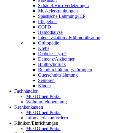
Parkinson
Schädel-Hirn Verletzungen
Muskelerkrankungen
Spastische Lähmung/ICP
Pflegebett
COPD
Hämodialyse
Intensivstation / Frühmobilisation
Orthopädie
Krebs
Diabetes Typ 2
Demenz/Alzheimer
Bluthochdruck
Beindurchblutungsstörungen
Querschnittslähmung
Senioren
Kinder
Fachhändler
MOTOmed Portal
Wohnumfeldberatung
Krankenkassen
MOTOmed Portal
Infomaterial anfordern
Kliniken/Einrichtungen
MOTOmed Portal