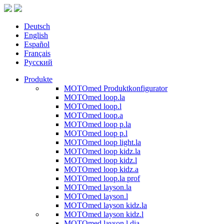
Deutsch
English
Español
Français
Русский
Produkte
MOTOmed Produktkonfigurator
MOTOmed loop.la
MOTOmed loop.l
MOTOmed loop.a
MOTOmed loop p.la
MOTOmed loop p.l
MOTOmed loop light.la
MOTOmed loop kidz.la
MOTOmed loop kidz.l
MOTOmed loop kidz.a
MOTOmed loop.la prof
MOTOmed layson.la
MOTOmed layson.l
MOTOmed layson kidz.la
MOTOmed layson kidz.l
MOTOmed layson.l dia